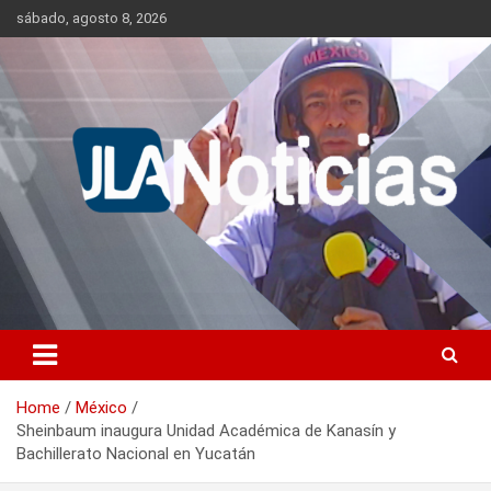
Skip
sábado, agosto 8, 2026
to
content
Información relevante en tiempo real.
Jlanoticias
Home
México
Sheinbaum inaugura Unidad Académica de Kanasín y
Bachillerato Nacional en Yucatán