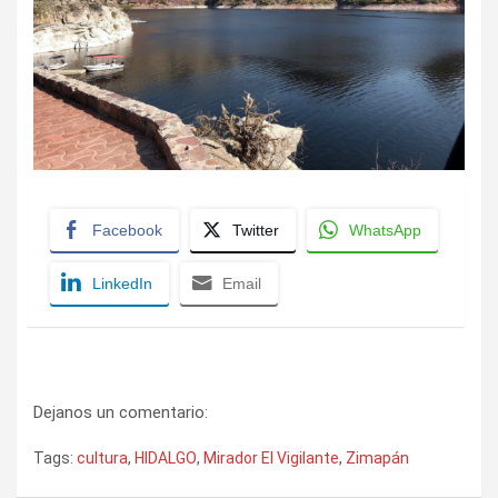
Facebook
Twitter
WhatsApp
LinkedIn
Email
Dejanos un comentario:
Tags:
cultura
,
HIDALGO
,
Mirador El Vigilante
,
Zimapán