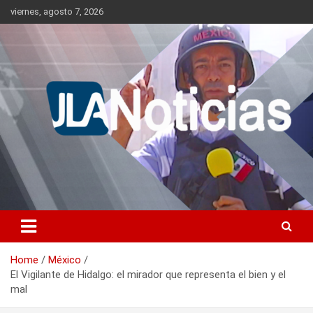
Skip
viernes, agosto 7, 2026
to
content
Información relevante en tiempo real.
Jlanoticias
Home
México
El Vigilante de Hidalgo: el mirador que representa el bien y el
mal