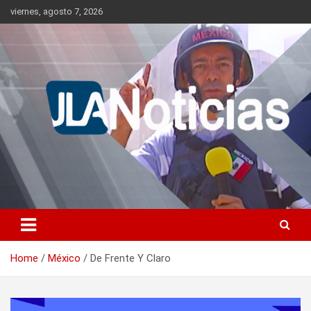
Skip
viernes, agosto 7, 2026
to
content
Información relevante en tiempo real.
Jlanoticias
Home
México
De Frente Y Claro