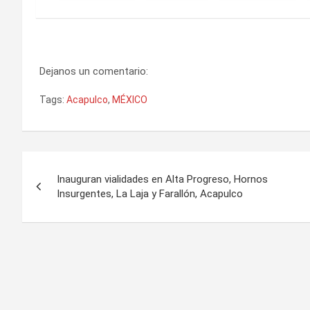
Dejanos un comentario:
Tags:
Acapulco
,
MÉXICO
Navegación
Inauguran vialidades en Alta Progreso, Hornos
de
Insurgentes, La Laja y Farallón, Acapulco
entradas