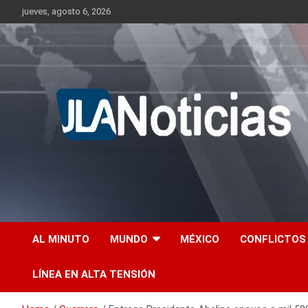
Skip
jueves, agosto 6, 2026
to
content
Información relevante en tiempo real.
Jlanoticias
AL MINUTO
MUNDO
MÉXICO
CONFLICTOS
LÍNEA EN ALTA TENSIÓN