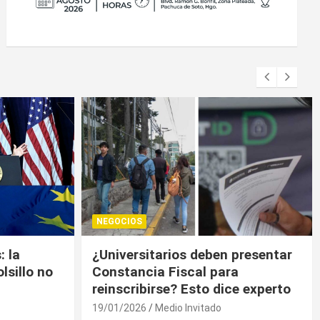
NEGOCIOS
presentar
Trump contiene el déficit
a
comercial de bienes, pero sin
e experto
descenso
19/01/2026
Medio Invitado