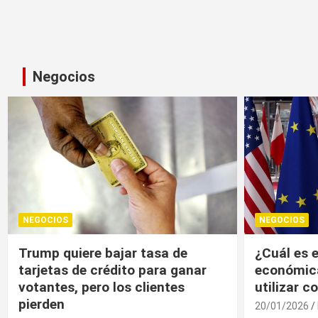
Negocios
NEGOCIOS
NEGOCIOS
¿Cuál es el “arma nuclear
Trump, un
económica” que la UE puede
economía r
utilizar contra EU?
20/01/2026
20/01/2026
Medio Invitado