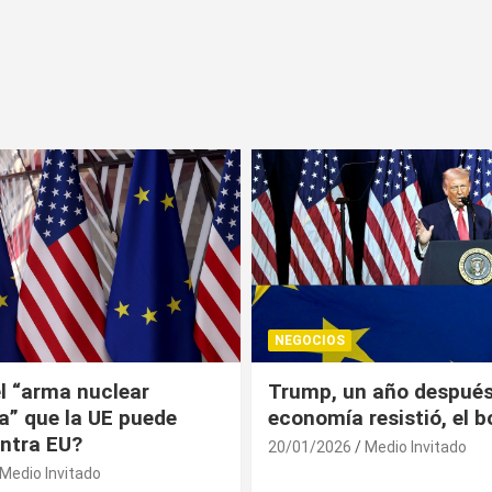
NEGOCIOS
 año después: la
¿Universitarios deben 
esistió, el bolsillo no
Constancia Fiscal par
reinscribirse? Esto dic
Medio Invitado
19/01/2026
Medio Invitado