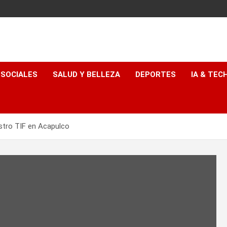
 SOCIALES
SALUD Y BELLEZA
DEPORTES
IA & TEC
astro TIF en Acapulco