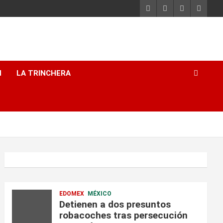
H
LA TRINCHERA
EDOMEX
MÉXICO
Detienen a dos presuntos
robacoches tras persecución