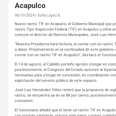
Acapulco
08/10/2024
Sofia López B.
Nuevo rastro TIF en Acapulco, el Gobierno Municipal que pre
rastro Tipo Inspección Federal (TIF) en Acapulco y afina un
conocer el director de Rastros Municipales, José Luis Her
“Nuestra Presidenta hará historia, el contar con un rastro
a diario. Próximamente en la continuidad de este gobierno 
contar con un rastro TIF en Acapulco”, destacó el funciona
El 14 de agosto, el Cabildo porteño aprobó otorgar en conce
posteriormente, el Congreso del Estado autorizó al Ayunta
necesarias para otorgar en concesión, en coordinación con
explotación del servicio público de este espacio.
José Luis Hernández Vélez reiteró que la propuesta de reg
rastro, se encuentra ya en un 88 por ciento, posteriorment
concesión.
El funcionario añadió que el tener un rastro TIF en Acapul
con normas sanitarias, precios más bajos y mayor cuidado