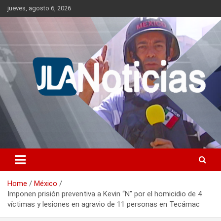
Skip
jueves, agosto 6, 2026
to
content
Información relevante en tiempo real.
Jlanoticias
Home
México
Imponen prisión preventiva a Kevin “N” por el homicidio de 4
víctimas y lesiones en agravio de 11 personas en Tecámac