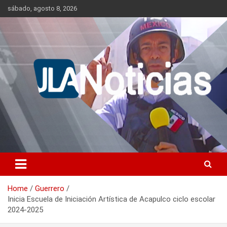
Skip
sábado, agosto 8, 2026
to
content
Información relevante en tiempo real.
Jlanoticias
Home
Guerrero
Inicia Escuela de Iniciación Artística de Acapulco ciclo escolar
2024-2025