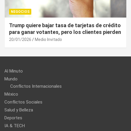
NEGOCIOS
¿Cuál es el “arma nuclear económica” que la
UE puede utilizar contra EU?
20/01/2026
Medio Invitado
Al Minuto
Mundo
Conflictos Internacionales
México
Conflictos Sociales
Salud y Belleza
Deportes
IA & TECH