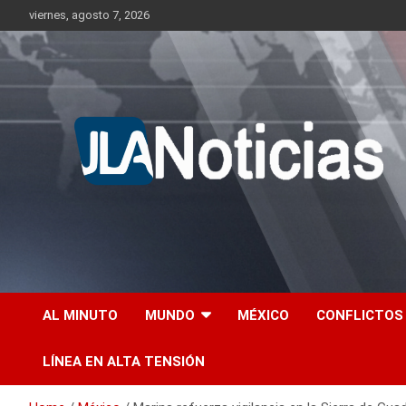
Skip
viernes, agosto 7, 2026
to
content
Información relevante en tiempo real.
Jlanoticias
AL MINUTO
MUNDO
MÉXICO
CONFLICTOS
LÍNEA EN ALTA TENSIÓN