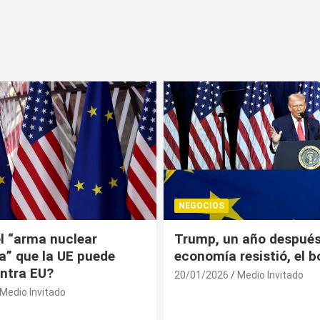
NEGOCIOS
 año después: la
¿Universitarios deben 
esistió, el bolsillo no
Constancia Fiscal par
reinscribirse? Esto dic
Medio Invitado
19/01/2026
Medio Invitado