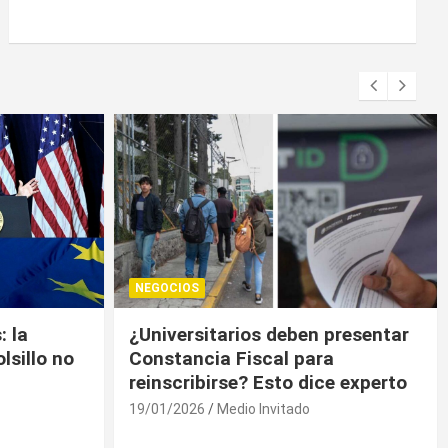
NEGOCIOS
presentar
Trump contiene el déficit
a
comercial de bienes, pero sin
e experto
descenso
19/01/2026
Medio Invitado