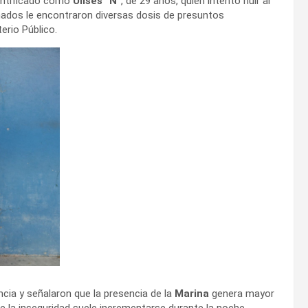
entificado como
Ulises “N”
, de 29 años, quien intentó huir al
ormados le encontraron diversas dosis de presuntos
erio Público.
ncia y señalaron que la presencia de la
Marina
genera mayor