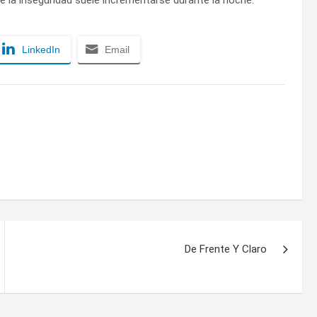
de la inseguridad suele incrementarse durante la noche.
LinkedIn
Email
De Frente Y Claro