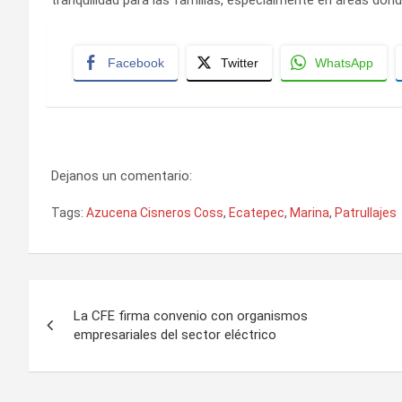
tranquilidad para las familias, especialmente en áreas don
Facebook
Twitter
WhatsApp
Dejanos un comentario:
Tags:
Azucena Cisneros Coss
,
Ecatepec
,
Marina
,
Patrullajes
Navegación
La CFE firma convenio con organismos
de
empresariales del sector eléctrico
entradas