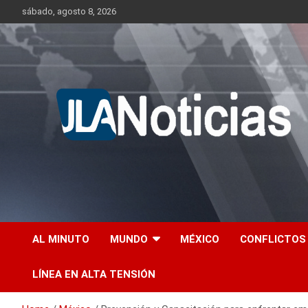
Skip
sábado, agosto 8, 2026
to
content
Información relevante en tiempo real.
Jlanoticias
AL MINUTO
MUNDO
MÉXICO
CONFLICTOS
LÍNEA EN ALTA TENSIÓN