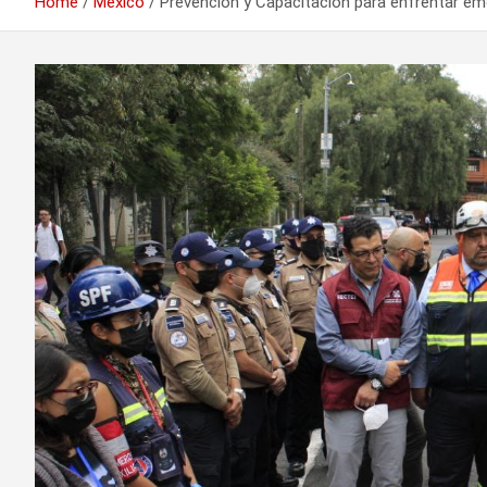
Home
México
Prevención y Capacitación para enfrentar eme