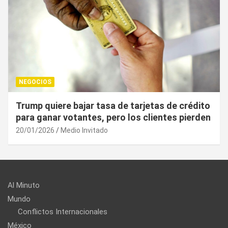
NEGOCIOS
o
¿Cuál es el “arma nuclear económica” que la
n
UE puede utilizar contra EU?
20/01/2026
Medio Invitado
Al Minuto
Mundo
Conflictos Internacionales
México