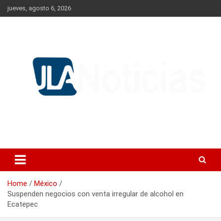
Skip
jueves, agosto 6, 2026
to
content
Información relevante en tiempo real.
Jlanoticias
Home
México
Suspenden negocios con venta irregular de alcohol en
Ecatepec