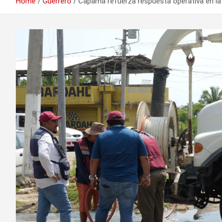
Home
Guerrero
Capama refuerza respuesta operativa en la