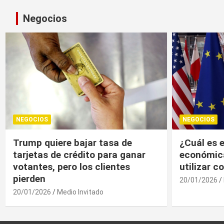
Negocios
NEGOCIOS
NEGOCIOS
¿Cuál es el “arma nuclear
Trump, un
económica” que la UE puede
economía r
utilizar contra EU?
20/01/2026
20/01/2026
Medio Invitado