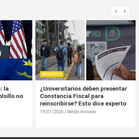
NEGOCIOS
presentar
Trump contiene el déficit
a
comercial de bienes, pero sin
e experto
descenso
19/01/2026
Medio Invitado