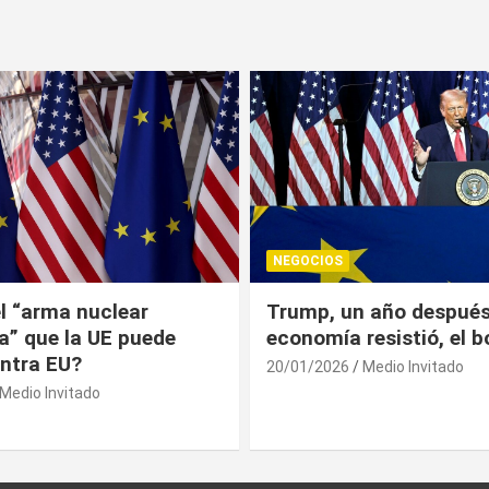
NEGOCIOS
 año después: la
¿Universitarios deben 
esistió, el bolsillo no
Constancia Fiscal par
reinscribirse? Esto dic
Medio Invitado
19/01/2026
Medio Invitado