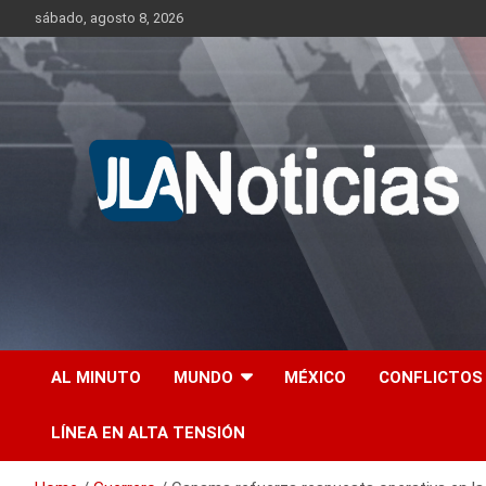
Skip
sábado, agosto 8, 2026
to
content
Información relevante en tiempo real.
Jlanoticias
AL MINUTO
MUNDO
MÉXICO
CONFLICTOS
LÍNEA EN ALTA TENSIÓN