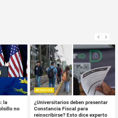
NEGOCIOS
presentar
Trump contiene el déficit
a
comercial de bienes, pero sin
e experto
descenso