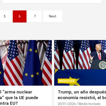
5
6
7
Next
NEGOCIOS
 año después: la
¿Universitarios deben 
esistió, el bolsillo no
Constancia Fiscal par
reinscribirse? Esto dic
Medio Invitado