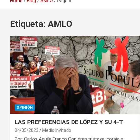
Home
Blog
AMLO
Page 6
Etiqueta:
AMLO
OPINIÓN
LAS PREFERENCIAS DE LÓPEZ Y SU 4-T
04/05/2023
Medio Invitado
Por: Carlos Aguila Franco Con gran tristeza, coraje e