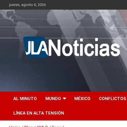
Skip
jueves, agosto 6, 2026
to
content
Información relevante en tiempo real.
Jlanoticias
AL MINUTO
MUNDO
MÉXICO
CONFLICTOS
LÍNEA EN ALTA TENSIÓN